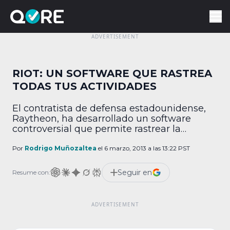
RIOT: UN SOFTWARE QUE RASTREA
TODAS TUS ACTIVIDADES
El contratista de defensa estadounidense,
Raytheon, ha desarrollado un software
controversial que permite rastrear la
actividad de las personas por medio del uso
de redes sociales y predecir su próximo
Por
Rodrigo Muñozaltea
el 6 marzo, 2013 a las 13:22 PST
movimiento. La información es extraída de
Facebook, Twitter y Foursquare usando el
Seguir en
Resume con:
software llamado Riot (Rapid Information
Overlay Technology) el cual permite tener
acceso a […]