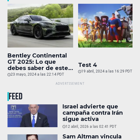
Bentley Continental
GT 2025: Lo que
Test 4
debes saber de este
19 abril, 2024 a las 16:29 PDT
auto de superlujo
23 mayo, 2024 a las 22:14 PDT
FEED
Israel advierte que
campaña contra Irán
sigue activa
12 abril, 2026 a las 02:41 PDT
Sam Altman vincula