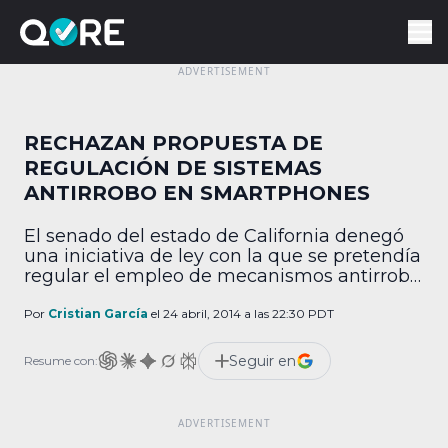
RECHAZAN PROPUESTA DE
REGULACIÓN DE SISTEMAS
ANTIRROBO EN SMARTPHONES
El senado del estado de California denegó
una iniciativa de ley con la que se pretendía
regular el empleo de mecanismos antirrobo
en equipos de comunicación móvil. Entre
otras medidas, se planteó la incorporación
Por
Cristian García
el 24 abril, 2014 a las 22:30 PDT
obligatoria de un sistema a distancia
(conocido popularmente como botón de
Seguir en
Resume con:
autodestrucción) que bloqueara todas las
funciones de un smartphone en […]