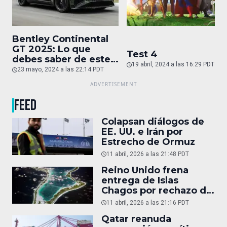
Bentley Continental
GT 2025: Lo que
Test 4
debes saber de este
19 abril, 2024 a las 16:29 PDT
auto de superlujo
23 mayo, 2024 a las 22:14 PDT
FEED
Colapsan diálogos de
EE. UU. e Irán por
Estrecho de Ormuz
11 abril, 2026 a las 21:48 PDT
Reino Unido frena
entrega de Islas
Chagos por rechazo de
Trump
11 abril, 2026 a las 21:16 PDT
Qatar reanuda