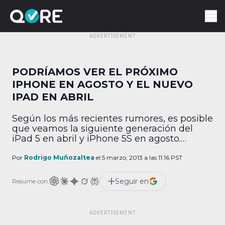
PODRÍAMOS VER EL PRÓXIMO
IPHONE EN AGOSTO Y EL NUEVO
IPAD EN ABRIL
Según los más recientes rumores, es posible
que veamos la siguiente generación del
iPad 5 en abril y iPhone 5S en agosto.
Fuentes cercanas a la planificación, que han
permanecido anónimas, han empezado a
Por
Rodrigo Muñozaltea
el 5 marzo, 2013 a las 11:16 PST
difundir información acerca de los nuevos
productos de Apple. Los planes incluyen el
Seguir en
Resume con:
lanzamiento de iPhone 5S contemplado
para agosto y […]