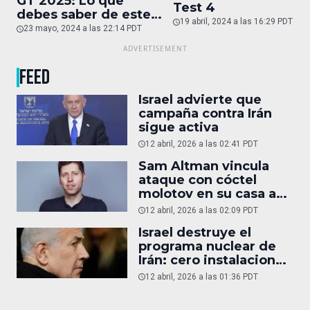
GT 2025: Lo que
Test 4
debes saber de este
19 abril, 2024 a las 16:29 PDT
auto de superlujo
23 mayo, 2024 a las 22:14 PDT
FEED
Israel advierte que
campaña contra Irán
sigue activa
12 abril, 2026 a las 02:41 PDT
Sam Altman vincula
ataque con cóctel
molotov en su casa a
reportaje
12 abril, 2026 a las 02:09 PDT
Israel destruye el
programa nuclear de
Irán: cero instalaciones
operativas
12 abril, 2026 a las 01:36 PDT