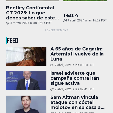
Bentley Continental
GT 2025: Lo que
Test 4
debes saber de este
19 abril, 2024 a las 16:29 PDT
auto de superlujo
23 mayo, 2024 a las 22:14 PDT
FEED
A 65 años de Gagarin:
Artemis II vuelve de la
Luna
12 abril, 2026 a las 03:13 PDT
Israel advierte que
campaña contra Irán
sigue activa
12 abril, 2026 a las 02:41 PDT
Sam Altman vincula
ataque con cóctel
molotov en su casa a
reportaje