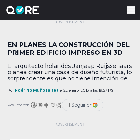
EN PLANES LA CONSTRUCCIÓN DEL
PRIMER EDIFICIO IMPRESO EN 3D
El arquitecto holandés Janjaap Ruijssenaars
planea crear una casa de diseño futurista, lo
sorprendente es que no tiene intención de
construirla con los métodos tradicionales,
sino imprimirla. Dicho proyecto se centra en
Por
Rodrigo Muñozaltea
el 22 enero, 2013 a las 19:57 PST
usar una impresora 3D para construir este
vanguardista edificio de 2 pisos de alto, en
Seguir en
Resume con:
una forma que evoca a la famosa cinta […]