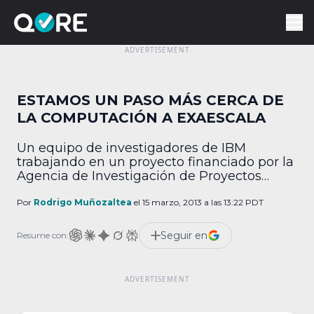
ESTAMOS UN PASO MÁS CERCA DE
LA COMPUTACIÓN A EXAESCALA
Un equipo de investigadores de IBM
trabajando en un proyecto financiado por la
Agencia de Investigación de Proyectos
Avanzados de Defensa (DARPA por sus
siglas en inglés) lograron romper el record
Por
Rodrigo Muñozaltea
el 15 marzo, 2013 a las 13:22 PDT
de consumo de energía en un enlace de
telecomunicación óptica de ultra alta
Seguir en
Resume con:
velocidad. En comparación con el pasado
record de eficiencia energética, esta […]