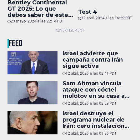
Bentley Continental
GT 2025: Lo que
Test 4
debes saber de este
19 abril, 2024 a las 16:29 PDT
auto de superlujo
23 mayo, 2024 a las 22:14 PDT
FEED
Israel advierte que
campaña contra Irán
sigue activa
12 abril, 2026 a las 02:41 PDT
Sam Altman vincula
ataque con cóctel
molotov en su casa a
reportaje
12 abril, 2026 a las 02:09 PDT
Israel destruye el
programa nuclear de
Irán: cero instalaciones
operativas
12 abril, 2026 a las 01:36 PDT