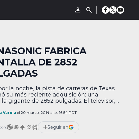
NASONIC FABRICA
NTALLA DE 2852
LGADAS
por la noche, la pista de carreras de Texas
nó su más reciente adquisición: una
lla gigante de 2852 pulgadas. El televisor,
cado por Panasonic, será verificado por un
sentante del libro Guinness de los récords
a Varela
el 20 marzo, 2014 a las 16:54 PDT
posicionarse como el más grande del
, pues mide 66.5 metros de ancho y 28.8
Seguir en
con:
s de […]