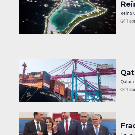
Rei
Reino 
11 abr
Qat
Qatar 
11 abr
Fra
Las neg