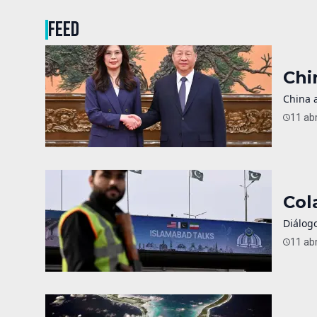
FEED
Chi
China a
11 abr
Col
Diálogo
11 abr