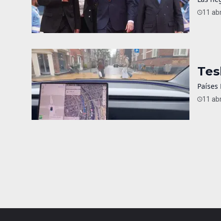
11 abr
Tes
Países 
11 abr