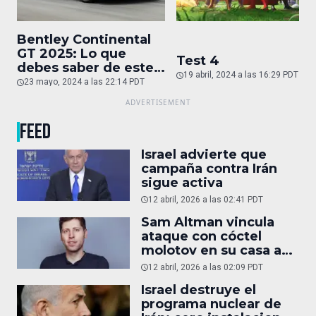
Bentley Continental
GT 2025: Lo que
Test 4
debes saber de este
19 abril, 2024 a las 16:29 PDT
auto de superlujo
23 mayo, 2024 a las 22:14 PDT
FEED
Israel advierte que
campaña contra Irán
sigue activa
12 abril, 2026 a las 02:41 PDT
Sam Altman vincula
ataque con cóctel
molotov en su casa a
reportaje
12 abril, 2026 a las 02:09 PDT
Israel destruye el
programa nuclear de