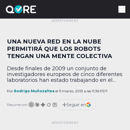
UNA NUEVA RED EN LA NUBE
PERMITIRÁ QUE LOS ROBOTS
TENGAN UNA MENTE COLECTIVA
Desde finales de 2009 un conjunto de
investigadores europeos de cinco diferentes
laboratorios han estado trabajando en el
proyecto Rapyuta: RoboEarth, “Una red
mundial para robots”. En ella, los datos son
Por
Rodrigo Muñozaltea
el 11 marzo, 2013 a las 11:36 PDT
almacenados en la Nube para que todo
autómata pueda acceder a información
Seguir en
Resume con:
subida por otros robots. Gracias a Rapyuta
(que toma su nombre de […]