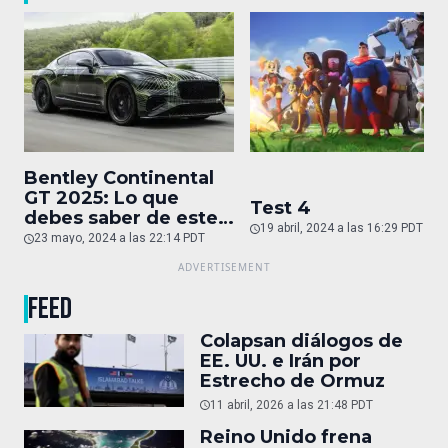
Bentley Continental
GT 2025: Lo que
Test 4
debes saber de este
19 abril, 2024 a las 16:29 PDT
auto de superlujo
23 mayo, 2024 a las 22:14 PDT
FEED
Colapsan diálogos de
EE. UU. e Irán por
Estrecho de Ormuz
11 abril, 2026 a las 21:48 PDT
Reino Unido frena