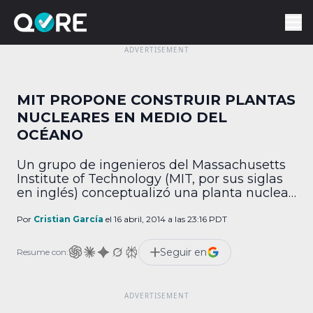
MIT PROPONE CONSTRUIR PLANTAS
NUCLEARES EN MEDIO DEL
OCÉANO
Un grupo de ingenieros del Massachusetts
Institute of Technology (MIT, por sus siglas
en inglés) conceptualizó una planta nuclear
que flota en el océano, lo que le confiere
numerosas ventajas de seguridad en
Por
Cristian García
el 16 abril, 2014 a las 23:16 PDT
comparación con sus contrapartes
terrestres. La idea surgió como una medida
Seguir en
Resume con:
de prevención ante catástrofes como la que
ocurrió en la ciudad […]