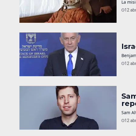
La misi
12 abr
Isr
Benjam
12 abr
Sam
rep
Sam Alt
12 abr