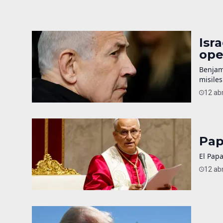
Isr
ope
Benjam
misiles
12 abr
Pap
El Papa
12 abr