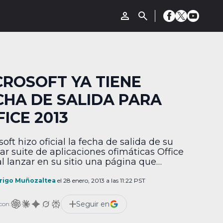
CROSOFT YA TIENE
CHA DE SALIDA PARA
ICE 2013
oft hizo oficial la fecha de salida de su
ar suite de aplicaciones ofimáticas Office
al lanzar en su sitio una página que
nta la leyenda “El próximo 29 de enero.
iempo para hacer las cosas que quieres.” y
rigo Muñozaltea
el 28 enero, 2013 a las 11:22 PST
viendo el Hashtag #Timeto365 Imágenes
rtidas a través de su cuenta oficial de
Seguir en
con:
r […]