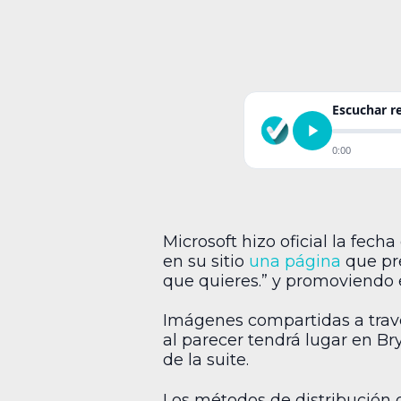
Escuchar 
0:00
Microsoft hizo oficial la fech
en su sitio
una página
que pre
que quieres.” y promoviendo
Imágenes compartidas a través
al parecer tendrá lugar en Br
de la suite.
Los métodos de distribución q