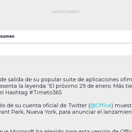
resumen
a de salida de su popular suite de aplicaciones ofim
senta la leyenda “El próximo 29 de enero. Más ti
 el Hashtag #Timeto365
 de su cuenta oficial de Twitter (
@Office
) muest
yant Park, Nueva York, para anunciar el lanzamien
ue Microsoft ha elegido para esta versión de Offi