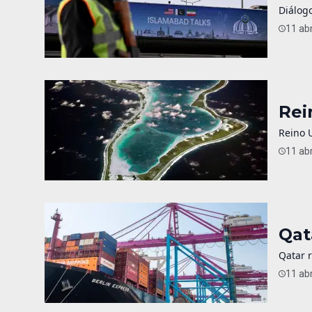
Diálogo
11 abr
Rei
Reino 
11 abr
Qat
Qatar 
11 abr