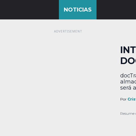
IN
DO
docTr
almac
será 
que a
Origi
Por
Cris
compa
graci
Resume 
Excha
los c