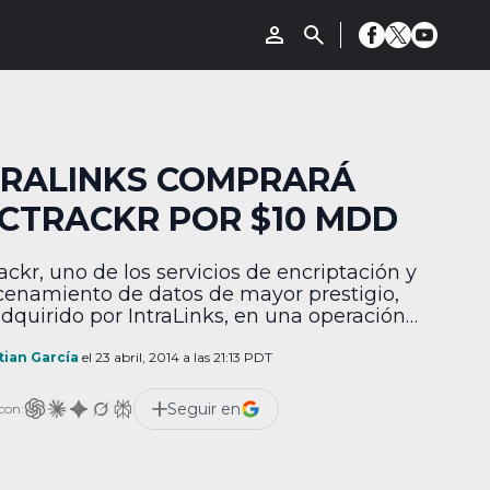
TRALINKS COMPRARÁ
CTRACKR POR $10 MDD
ackr, uno de los servicios de encriptación y
enamiento de datos de mayor prestigio,
adquirido por IntraLinks, en una operación
scenderá a los $10 MDD en efectivo.
nalmente, la unión entre ambas
tian García
el 23 abril, 2014 a las 21:13 PDT
ñías fue del conocimiento público
as a un registro en la Security and
Seguir en
con:
nge Commission de Estados Unidos, pero
omunicados […]