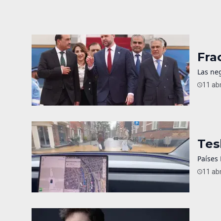
Fra
Las neg
11 abr
Tes
Países 
11 abr