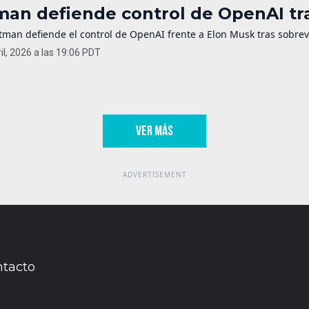
man defiende control de OpenAI tra
tman defiende el control de OpenAI frente a Elon Musk tras sobrevi
il, 2026 a las 19:06 PDT
VER MÁS
tacto