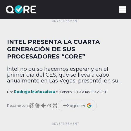
INTEL PRESENTA LA CUARTA
GENERACIÓN DE SUS
PROCESADORES “CORE”
Intel no quiso hacernos esperar y en el
primer día del CES, que se lleva a cabo
anualmente en Las Vegas, presentó, en su
conferencia de prensa este 7 de enero, la
cuarta generación de los procesadores de la
Por
Rodrigo Muñozaltea
el 7 enero, 2013 a las 21:42 PST
familia "Core" Lo que mas llamó nuestra
atención fue que lograron disminuir el
Seguir en
Resume con:
consumo de energía […]