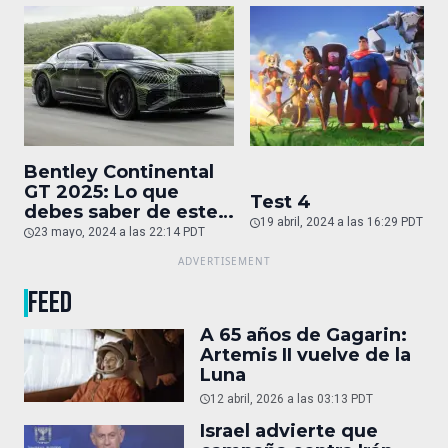
Bentley Continental
GT 2025: Lo que
Test 4
debes saber de este
19 abril, 2024 a las 16:29 PDT
auto de superlujo
23 mayo, 2024 a las 22:14 PDT
FEED
A 65 años de Gagarin:
Artemis II vuelve de la
Luna
12 abril, 2026 a las 03:13 PDT
Israel advierte que