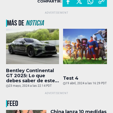
COMPARTIR:
MÁS DE
NOTICIA
Bentley Continental
GT 2025: Lo que
Test 4
debes saber de este
19 abril, 2024 a las 16:29 PDT
auto de superlujo
23 mayo, 2024 a las 22:14 PDT
FEED
China lanza 10 medidas