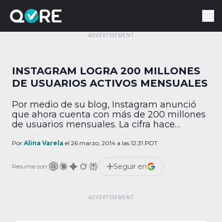
INSTAGRAM LOGRA 200 MILLONES
DE USUARIOS ACTIVOS MENSUALES
Por medio de su blog, Instagram anunció
que ahora cuenta con más de 200 millones
de usuarios mensuales. La cifra hace
evidente que el crecimiento de la red social
fue muy saludable en los últimos 12 meses,
Por
Alina Varela
el 26 marzo, 2014 a las 12:31 PDT
pues en febrero de 2013 contaba con 100
millones de usuarios activos mensuales. De
Seguir en
Resume con:
acuerdo con la publicación, […]