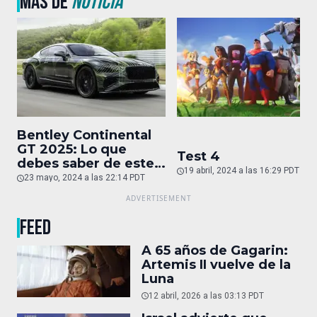
MÁS DE
NOTICIA
Bentley Continental
GT 2025: Lo que
Test 4
debes saber de este
19 abril, 2024 a las 16:29 PDT
auto de superlujo
23 mayo, 2024 a las 22:14 PDT
FEED
A 65 años de Gagarin:
Artemis II vuelve de la
Luna
12 abril, 2026 a las 03:13 PDT