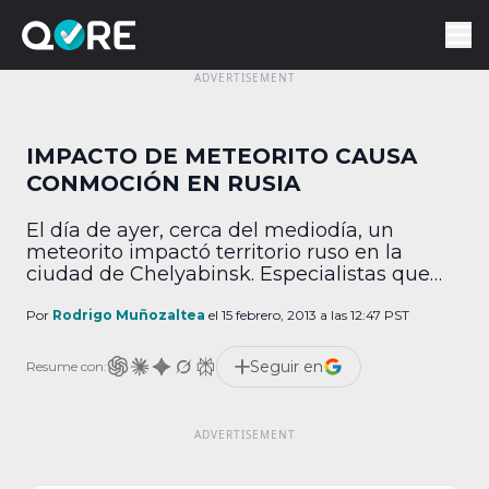
IMPACTO DE METEORITO CAUSA
CONMOCIÓN EN RUSIA
El día de ayer, cerca del mediodía, un
meteorito impactó territorio ruso en la
ciudad de Chelyabinsk. Especialistas que
trabajan en la zona de impacto informan
que lo más probable es que el objeto haya
Por
Rodrigo Muñozaltea
el 15 febrero, 2013 a las 12:47 PST
sido sólido con una composición
mayormente de roca y hierro. El impacto
Seguir en
Resume con:
dañó varios edificios y su onda expansiva
rompió […]