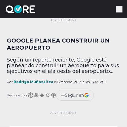
GOOGLE PLANEA CONSTRUIR UN
AEROPUERTO
Según un reporte reciente, Google está
planeando construir un aeropuerto para sus
ejecutivos en el ala oeste del aeropuerto
internacional Mineta (también conocido
como el de Silicon valley) en San Jose,
Por
Rodrigo Muñozaltea
el 8 febrero, 2013 a las 16:43 PST
California. El proyecto será construido por el
operador aeroportuario mas grande del
Seguir en
Resume con:
mundo, Signature Flight Support en
conjunto con Blue City Holdings y tendrá […]