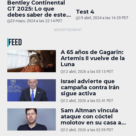
Bentley Continental
GT 2025: Lo que
Test 4
debes saber de este
19 abril, 2024 a las 16:29 PDT
auto de superlujo
23 mayo, 2024 a las 22:14 PDT
FEED
A 65 años de Gagarin:
Artemis II vuelve de la
Luna
12 abril, 2026 a las 03:13 PDT
Israel advierte que
campaña contra Irán
sigue activa
12 abril, 2026 a las 02:41 PDT
Sam Altman vincula
ataque con cóctel
molotov en su casa a
reportaje
12 abril, 2026 a las 02:09 PDT