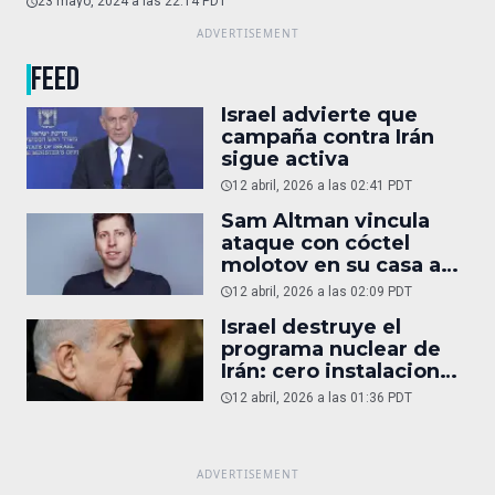
auto de superlujo
23 mayo, 2024 a las 22:14 PDT
FEED
Israel advierte que
campaña contra Irán
sigue activa
12 abril, 2026 a las 02:41 PDT
Sam Altman vincula
ataque con cóctel
molotov en su casa a
reportaje
12 abril, 2026 a las 02:09 PDT
Israel destruye el
programa nuclear de
Irán: cero instalaciones
operativas
12 abril, 2026 a las 01:36 PDT