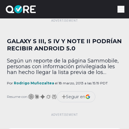
GALAXY S III, S IV Y NOTE II PODRÍAN
RECIBIR ANDROID 5.0
Según un reporte de la página Sammobile,
personas con información privilegiada les
han hecho llegar la lista previa de los
teléfonos que Samsung planea actualizar a
nuevas versiones del sistema operativo
Por
Rodrigo Muñozaltea
el 18 marzo, 2013 a las 15:19 PDT
Android. De momento Google es el único
fabricante que da tantas actualizaciones a
Seguir en
Resume con:
sus dispositivos, pero al parecer a Samsung
no le gusta quedarse […]