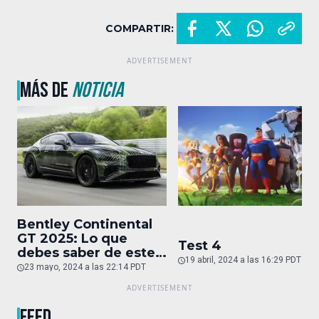
COMPARTIR:
MÁS DE
NOTICIA
Bentley Continental
GT 2025: Lo que
Test 4
debes saber de este
19 abril, 2024 a las 16:29 PDT
auto de superlujo
23 mayo, 2024 a las 22:14 PDT
FEED