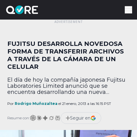
FUJITSU DESARROLLA NOVEDOSA
FORMA DE TRANSFERIR ARCHIVOS
A TRAVÉS DE LA CÁMARA DE UN
CELULAR
El día de hoy la compañía japonesa Fujitsu
Laboratories Limited anunció que se
encuentra desarrollando una nueva
tecnología que permite la transferencia de
archivos entre cualquier televisor y un
Por
Rodrigo Muñozaltea
el 21 enero, 2013 a las 16:15 PST
celular con el simple uso de la cámara. Esta
innovadora tecnología abre las puertas a
Seguir en
Resume con:
nuevas formas de transferir archivos, ya que
no es tan invasiva […]