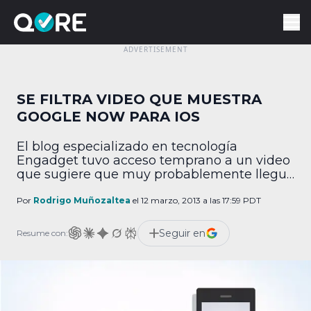
SE FILTRA VIDEO QUE MUESTRA
GOOGLE NOW PARA IOS
El blog especializado en tecnología
Engadget tuvo acceso temprano a un video
que sugiere que muy probablemente llegue
Google Now a iPhone y iPad, cortesía de un
“informante anónimo”. Esta aplicación solo
Por
Rodrigo Muñozaltea
el 12 marzo, 2013 a las 17:59 PDT
está disponible para teléfonos Android,
aunque una versión diluida que no presenta
Seguir en
Resume con:
alertas ni tarjetas contextuales se lanzó
recientemente para iOS. Al parecer, […]