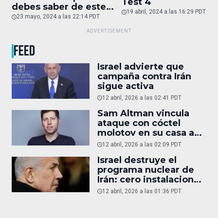
Test 4
debes saber de este
19 abril, 2024 a las 16:29 PDT
auto de superlujo
23 mayo, 2024 a las 22:14 PDT
FEED
Israel advierte que
campaña contra Irán
sigue activa
12 abril, 2026 a las 02:41 PDT
Sam Altman vincula
ataque con cóctel
molotov en su casa a
reportaje
12 abril, 2026 a las 02:09 PDT
Israel destruye el
programa nuclear de
Irán: cero instalaciones
operativas
12 abril, 2026 a las 01:36 PDT