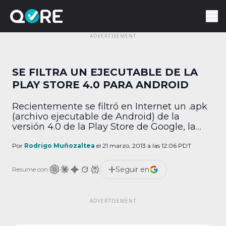
SE FILTRA UN EJECUTABLE DE LA
PLAY STORE 4.0 PARA ANDROID
Recientemente se filtró en Internet un .apk
(archivo ejecutable de Android) de la
versión 4.0 de la Play Store de Google, la
cual aún no ha sido liberada de manera
oficial. Aunque aplicación no es del todo
Por
Rodrigo Muñozaltea
el 21 marzo, 2013 a las 12:06 PDT
funcional –ya que la página principal está
en blanco–, nos ayuda a dar un breve
Seguir en
Resume con:
vistazo a lo […]