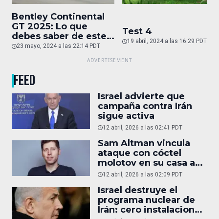
Bentley Continental
GT 2025: Lo que
Test 4
debes saber de este
19 abril, 2024 a las 16:29 PDT
auto de superlujo
23 mayo, 2024 a las 22:14 PDT
FEED
Israel advierte que
campaña contra Irán
sigue activa
12 abril, 2026 a las 02:41 PDT
Sam Altman vincula
ataque con cóctel
molotov en su casa a
reportaje
12 abril, 2026 a las 02:09 PDT
Israel destruye el
programa nuclear de
Irán: cero instalaciones