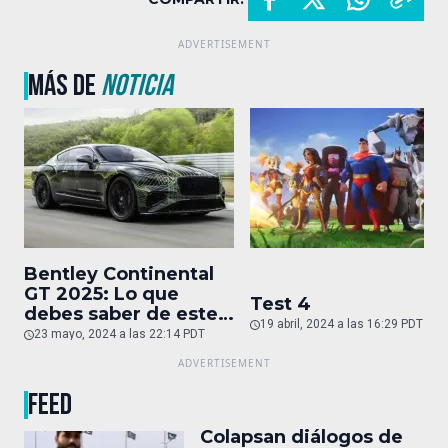
MÁS DE
NOTICIA
Bentley Continental
GT 2025: Lo que
Test 4
debes saber de este
19 abril, 2024 a las 16:29 PDT
auto de superlujo
23 mayo, 2024 a las 22:14 PDT
FEED
Colapsan diálogos de