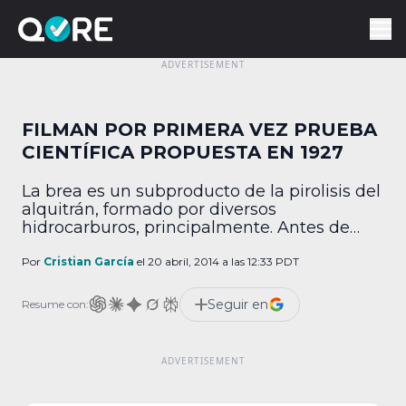
FILMAN POR PRIMERA VEZ PRUEBA
CIENTÍFICA PROPUESTA EN 1927
La brea es un subproducto de la pirolisis del
alquitrán, formado por diversos
hidrocarburos, principalmente. Antes de
1927, se creía que era sólida a temperatura
ambiente; sin embargo, ese año, un grupo
Por
Cristian García
el 20 abril, 2014 a las 12:33 PDT
de investigadores de la Universidad de
Queensland en Brisbane, Australia,
Seguir en
Resume con:
diseñaron un experimento para demostrar
que, en realidad, la brea es un líquido […]