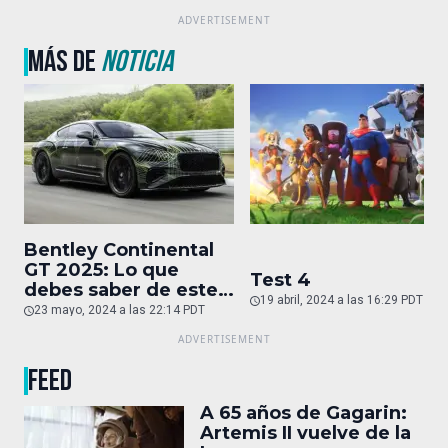
MÁS DE
NOTICIA
Bentley Continental
GT 2025: Lo que
Test 4
debes saber de este
19 abril, 2024 a las 16:29 PDT
auto de superlujo
23 mayo, 2024 a las 22:14 PDT
FEED
A 65 años de Gagarin:
Artemis II vuelve de la