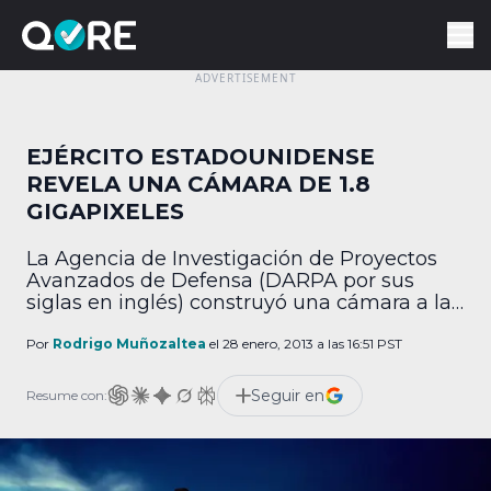
EJÉRCITO ESTADOUNIDENSE
REVELA UNA CÁMARA DE 1.8
GIGAPIXELES
La Agencia de Investigación de Proyectos
Avanzados de Defensa (DARPA por sus
siglas en inglés) construyó una cámara a la
que llama ARGUS, que tiene 1,800 millones
de pixeles y es capaz de captar imágenes y
Por
Rodrigo Muñozaltea
el 28 enero, 2013 a las 16:51 PST
video a detalle desde más de 6,000 metros
de altura. Aun volando a su máxima altura,
Seguir en
Resume con:
el sistema es […]