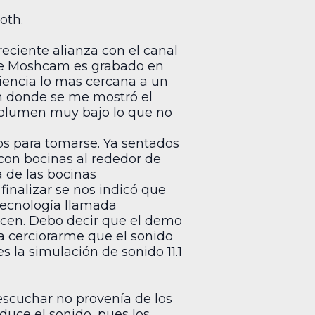
oth.
eciente alianza con el canal
 de Moshcam es grabado en
riencia lo mas cercana a un
en donde se me mostró el
 volumen muy bajo lo que no
tos para tomarse. Ya sentados
 con bocinas al rededor de
 de las bocinas
finalizar se nos indicó que
tecnología llamada
ucen. Debo decir que el demo
a cerciorarme que el sonido
 la simulación de sonido 11.1
escuchar no provenía de los
oduce el sonido, pues los