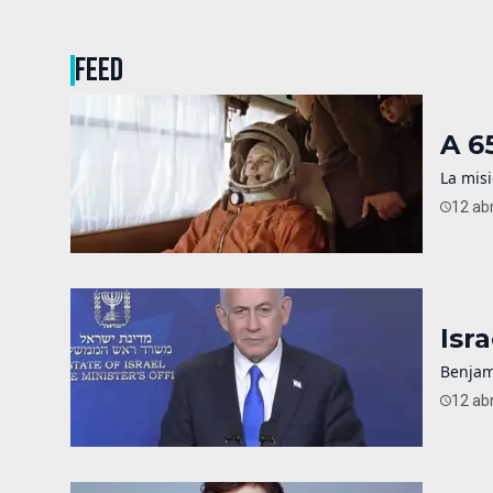
FEED
A 6
La misi
12 abr
Isr
Benjam
12 abr