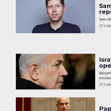
Sam
rep
Sam Alt
12 abr
Isr
ope
Benjam
misiles
12 abr
Pap