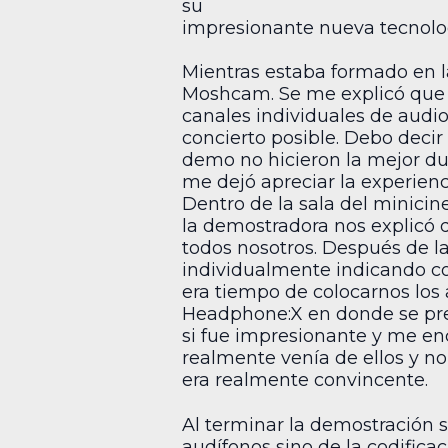
su
impresionante nueva tecnologí
Mientras estaba formado en l
Moshcam. Se me explicó que 
canales individuales de audio
concierto posible. Debo decir
demo no hicieron la mejor du
me dejó apreciar la experien
Dentro de la sala del minicin
la demostradora nos explicó q
todos nosotros. Después de l
individualmente indicando con
era tiempo de colocarnos los
Headphone:X en donde se pret
si fue impresionante y me en
realmente venía de ellos y no
era realmente convincente.
Al terminar la demostración 
audífonos sino de la codificac