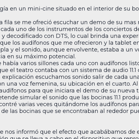
a en un mini-cine situado en el interior de su bo
a fila se me ofreció escuchar un demo de su mas r
cada uno de los instrumentos de los conciertos
 y decodificado con DTS, lo cual brinda una expe
 que los audífonos que me ofrecieron y la tablet 
pla y el sonido, aunque envolvente, estaba a un
cia en su máximo potencial.
e había varios sillones cada uno con audífonos lis
ue el teatro contaba con un sistema de audio 11.1
a explicación escuchamos sonido salir de cada una
 una voz femenina, su ubicación en el cuarto. Al 
 audífonos para que iniciara el demo de su nueva 
ende simular el sonido que las bocinas 11.1 prod
contré varias veces quitándome los audífonos par
 de las bocinas que se encontraban al rededor pues
se nos informó que el efecto que acabábamos de 
ión que se lleva a cabo en el dispositivo que repr