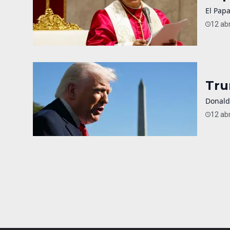
El Papa
12 abr
Tru
Donald
12 abr