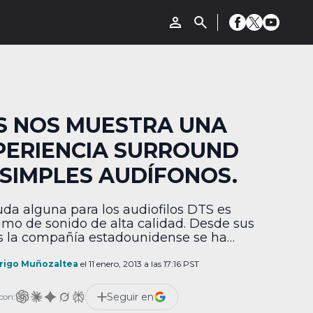
S NOS MUESTRA UNA
PERIENCIA SURROUND
 SIMPLES AUDÍFONOS.
uda alguna para los audiofilos DTS es
imo de sonido de alta calidad. Desde sus
os la compañía estadounidense se ha
terizado por brindarnos una de las mejores
iencias de audio disponibles en el
rigo Muñozaltea
el 11 enero, 2013 a las 17:16 PST
do. Con bajos ricos y precisos y agudos
s y nítidos sin duda DTS es un líder
Seguir en
con:
utible en el […]