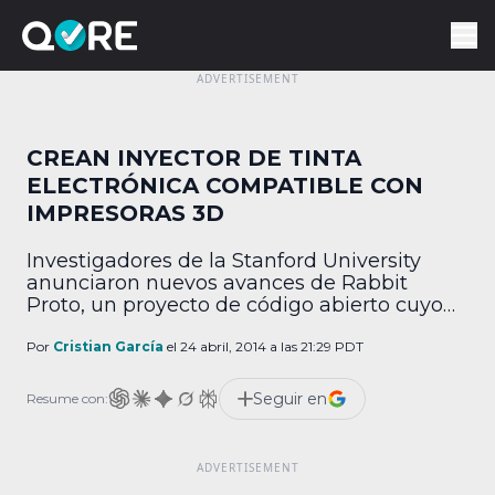
CREAN INYECTOR DE TINTA
ELECTRÓNICA COMPATIBLE CON
IMPRESORAS 3D
Investigadores de la Stanford University
anunciaron nuevos avances de Rabbit
Proto, un proyecto de código abierto cuyo
objetivo principal es simplificar la
integración de componentes electrónicos
Por
Cristian García
el 24 abril, 2014 a las 21:29 PDT
en objetos creados con impresoras 3D. El
primer accesorio de la iniciativa consiste en
Seguir en
Resume con:
un inyector de tinta conductiva, material
que, impreso en los patrones correctos,
actúa de la […]