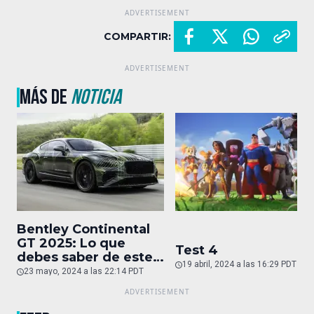
COMPARTIR:
MÁS DE
NOTICIA
Bentley Continental
GT 2025: Lo que
Test 4
debes saber de este
19 abril, 2024 a las 16:29 PDT
auto de superlujo
23 mayo, 2024 a las 22:14 PDT