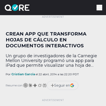
CREAN APP QUE TRANSFORMA
HOJAS DE CÁLCULO EN
DOCUMENTOS INTERACTIVOS
Un grupo de investigadores de la Carnegie
Mellon University programó una app para
iPad que permite visualizar una hoja de
cálculo estándar en una forma más
apropiada para una tablet. Su nombre es
Por
Cristian García
el 22 abril, 2014 a las 22:20 PDT
Kinetica y su objetivo es facilitar la
manipulación y el estudio de conjuntos de
Seguir en
Resume con:
datos dispuestos en columnas mediante
esferas responsivas al […]