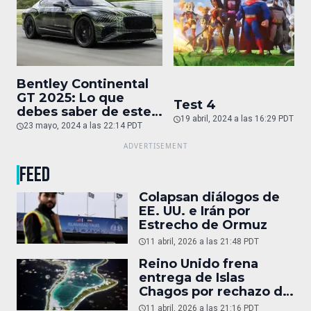
Bentley Continental
GT 2025: Lo que
Test 4
debes saber de este
19 abril, 2024 a las 16:29 PDT
auto de superlujo
23 mayo, 2024 a las 22:14 PDT
FEED
Colapsan diálogos de
EE. UU. e Irán por
Estrecho de Ormuz
11 abril, 2026 a las 21:48 PDT
Reino Unido frena
entrega de Islas
Chagos por rechazo de
Trump
11 abril, 2026 a las 21:16 PDT