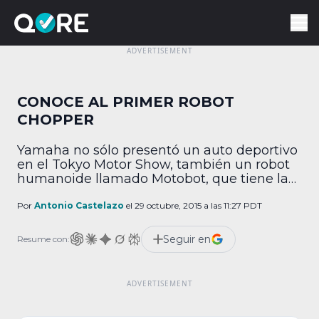
CONOCE AL PRIMER ROBOT
CHOPPER
Yamaha no sólo presentó un auto deportivo
en el Tokyo Motor Show, también un robot
humanoide llamado Motobot, que tiene la
capacidad de pilotar motocicletas a gran
velocidad y un objetivo claro: superar al
Por
Antonio Castelazo
el 29 octubre, 2015 a las 11:27 PDT
piloto italiano Valentino Rossi en el mundial
de motoGP. Este robot es capaz de pilotar
Seguir en
Resume con:
una R1M modificada, con la que […]