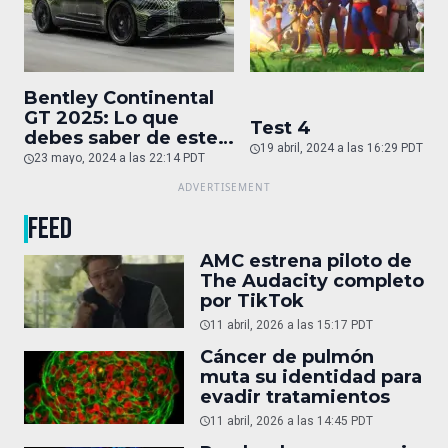
Bentley Continental
GT 2025: Lo que
Test 4
debes saber de este
19 abril, 2024 a las 16:29 PDT
auto de superlujo
23 mayo, 2024 a las 22:14 PDT
FEED
AMC estrena piloto de
The Audacity completo
por TikTok
11 abril, 2026 a las 15:17 PDT
Cáncer de pulmón
muta su identidad para
evadir tratamientos
11 abril, 2026 a las 14:45 PDT