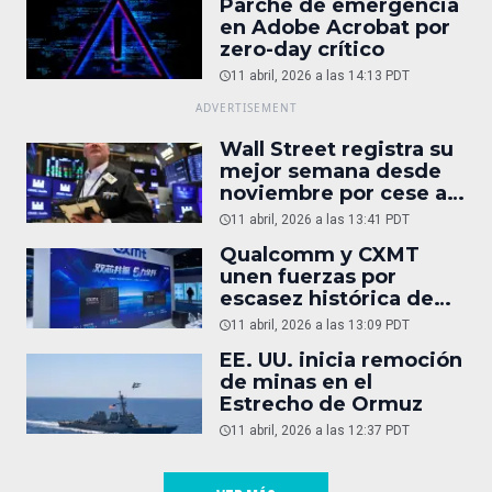
Parche de emergencia
en Adobe Acrobat por
zero-day crítico
11 abril, 2026 a las 14:13 PDT
Wall Street registra su
mejor semana desde
noviembre por cese al
fuego entre EU e Irán
11 abril, 2026 a las 13:41 PDT
Qualcomm y CXMT
unen fuerzas por
escasez histórica de
DRAM
11 abril, 2026 a las 13:09 PDT
EE. UU. inicia remoción
de minas en el
Estrecho de Ormuz
11 abril, 2026 a las 12:37 PDT