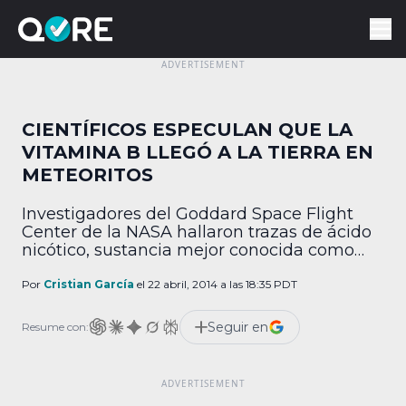
CIENTÍFICOS ESPECULAN QUE LA
VITAMINA B LLEGÓ A LA TIERRA EN
METEORITOS
Investigadores del Goddard Space Flight
Center de la NASA hallaron trazas de ácido
nicótico, sustancia mejor conocida como
vitamina B3, en 8 meteoritos antiguos. Los
cuerpos espaciales analizados son ricos en
Por
Cristian García
el 22 abril, 2014 a las 18:35 PDT
carbono y la niacina (como también se le
conoce) se detectó en concentraciones de
Seguir en
Resume con:
30 a 600 partes por millón. Los científicos
consideran que […]