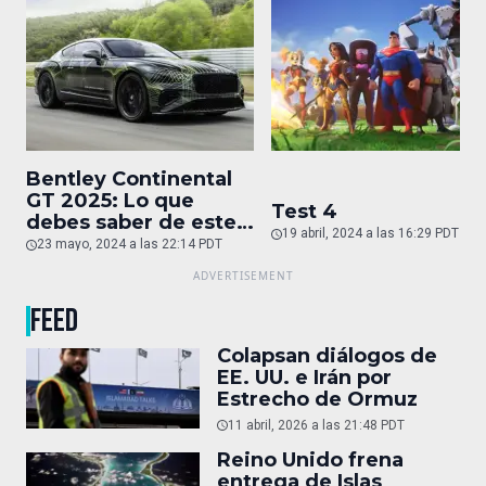
Bentley Continental
GT 2025: Lo que
Test 4
debes saber de este
19 abril, 2024 a las 16:29 PDT
auto de superlujo
23 mayo, 2024 a las 22:14 PDT
FEED
Colapsan diálogos de
EE. UU. e Irán por
Estrecho de Ormuz
11 abril, 2026 a las 21:48 PDT
Reino Unido frena
entrega de Islas