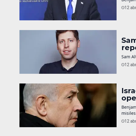
12 abr
Sam
rep
Sam Alt
12 abr
Isr
ope
Benjam
misiles
12 abr