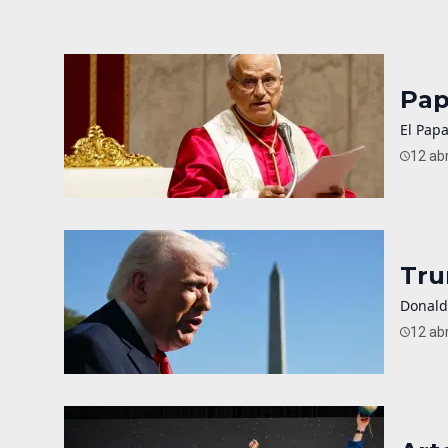
Pap
El Papa
12 abr
Tru
Donald
12 abr