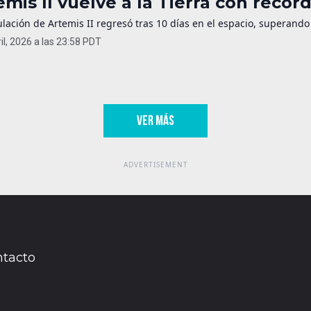
emis II vuelve a la Tierra con récor
ulación de Artemis II regresó tras 10 días en el espacio, superando
il, 2026 a las 23:58 PDT
VER MÁS
tacto