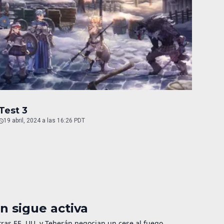
Test 3
19 abril, 2024 a las 16:26 PDT
n sigue activa
as EE. UU. y Teherán negocian un cese al fuego.