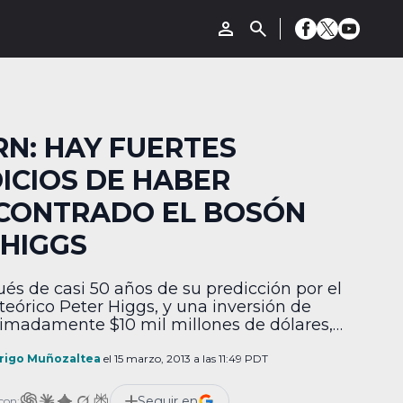
RN: HAY FUERTES
DICIOS DE HABER
CONTRADO EL BOSÓN
 HIGGS
és de casi 50 años de su predicción por el
 teórico Peter Higgs, y una inversión de
imadamente $10 mil millones de dólares,
íficos de la organización europea para la
tigación nuclear CERN han encontrado
rigo Muñozaltea
el 15 marzo, 2013 a las 11:49 PDT
 evidencia experimental de que la
cula descubierta el pasado Julio es, en
Seguir en
con: