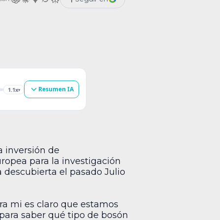
, la llamada “partícula de Dios”. […]
Resumen IA
1.1x
▾
a inversión de
ropea para la investigación
 descubierta el pasado Julio
ara mi es claro que estamos
para saber qué tipo de bosón