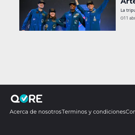
Art
La trip
11 abr
Acerca de nosotros
Terminos y condiciones
Con