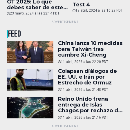
GT 2025: Lo que
Test 4
debes saber de este
19 abril, 2024 a las 16:29 PDT
auto de superlujo
23 mayo, 2024 a las 22:14 PDT
FEED
China lanza 10 medidas
para Taiwán tras
cumbre Xi-Cheng
11 abril, 2026 a las 22:20 PDT
Colapsan diálogos de
EE. UU. e Irán por
Estrecho de Ormuz
11 abril, 2026 a las 21:48 PDT
Reino Unido frena
entrega de Islas
Chagos por rechazo de
Trump
11 abril, 2026 a las 21:16 PDT