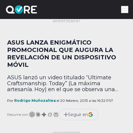
ASUS LANZA ENIGMÁTICO
PROMOCIONAL QUE AUGURA LA
REVELACIÓN DE UN DISPOSITIVO
MÓVIL
ASUS lanzó un video titulado “Ultimate
Craftsmanship. Today” (La máxima
artesanía. Hoy) en el que se observa una
nave alienígena sobrevolando la ciudad de
Barcelona en España y que después
Por
Rodrigo Muñozaltea
el 20 febrero, 2013 a las 16:32 PST
aterriza sobre la icónica basílica de la
Sagrada Familia. Al final del corto se lee la
Seguir en
Resume con:
frase: “Únete a ASUS para acoger el milagro
metálico”. […]