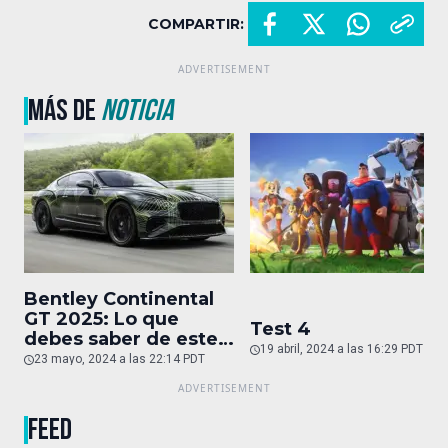
COMPARTIR:
MÁS DE
NOTICIA
Bentley Continental
GT 2025: Lo que
Test 4
debes saber de este
19 abril, 2024 a las 16:29 PDT
auto de superlujo
23 mayo, 2024 a las 22:14 PDT
FEED