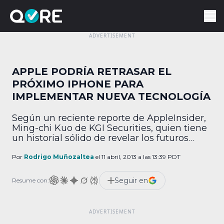
APPLE PODRÍA RETRASAR EL
PRÓXIMO IPHONE PARA
IMPLEMENTAR NUEVA TECNOLOGÍA
Según un reciente reporte de AppleInsider,
Ming-chi Kuo de KGI Securities, quien tiene
un historial sólido de revelar los futuros
planes de Apple antes de tiempo,
compartió con ellos un papel de
Por
Rodrigo Muñozaltea
el 11 abril, 2013 a las 13:39 PDT
investigación que sugiere que tanto el
siguiente teléfono insignia de la compañía,
Seguir en
Resume con:
como un iPhone de bajo costo y un iPad
mini de […]