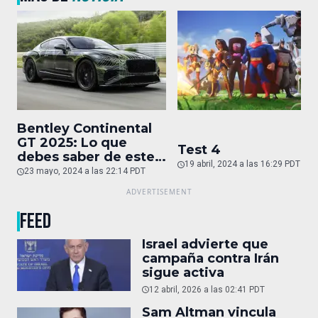
Bentley Continental
GT 2025: Lo que
Test 4
debes saber de este
19 abril, 2024 a las 16:29 PDT
auto de superlujo
23 mayo, 2024 a las 22:14 PDT
FEED
Israel advierte que
campaña contra Irán
sigue activa
12 abril, 2026 a las 02:41 PDT
Sam Altman vincula