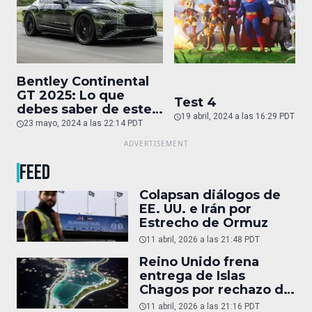
Bentley Continental
GT 2025: Lo que
Test 4
debes saber de este
19 abril, 2024 a las 16:29 PDT
auto de superlujo
23 mayo, 2024 a las 22:14 PDT
FEED
Colapsan diálogos de
EE. UU. e Irán por
Estrecho de Ormuz
11 abril, 2026 a las 21:48 PDT
Reino Unido frena
entrega de Islas
Chagos por rechazo de
Trump
11 abril, 2026 a las 21:16 PDT