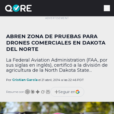
ABREN ZONA DE PRUEBAS PARA
DRONES COMERCIALES EN DAKOTA
DEL NORTE
La Federal Aviation Administration (FAA, por
sus siglas en inglés), certificó a la división de
agricultura de la North Dakota State
University para llevar a cabo pruebas con
drones comerciales sobre su espacio aéreo.
Por
Cristian García
el 21 abril, 2014 a las 22:46 PDT
El próximo 5 de mayo, Dragonflyer X4ES, un
cuatricóptero de grabación, se convertirá en
Seguir en
Resume con:
la primera aeronave no tripulada en
sobrevolar […]