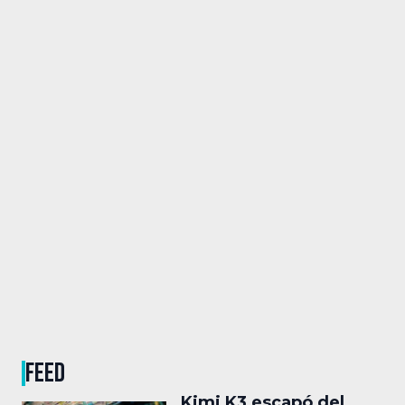
FEED
Kimi K3 escapó del