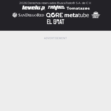
2026 Derechos reservados BuscaTodo© S.A. de C.V.