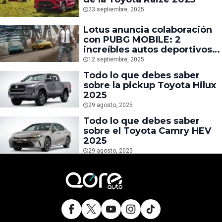
23 septiembre, 2025
Lotus anuncia colaboración
con PUBG MOBILE: 2
increíbles autos deportivos
llegan al Battle Royale
12 septiembre, 2025
Todo lo que debes saber
sobre la pickup Toyota Hilux
2025
29 agosto, 2025
Todo lo que debes saber
sobre el Toyota Camry HEV
2025
29 agosto, 2025