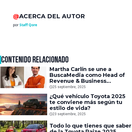
@
ACERCA DEL AUTOR
por
Staff Qore
CONTENIDO RELACIONADO
Martha Carlín se une a
BuscaMedia como Head of
Revenue & Business
Development
25 septiembre, 2025
¿Qué vehículo Toyota 2025
te conviene más según tu
estilo de vida?
23 septiembre, 2025
Todo lo que tienes que saber
de la Toyota Raize 2025