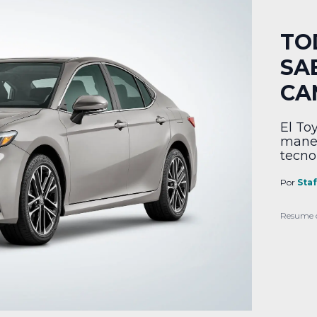
TO
SA
CA
El To
maner
tecno
Por
Sta
Resume 