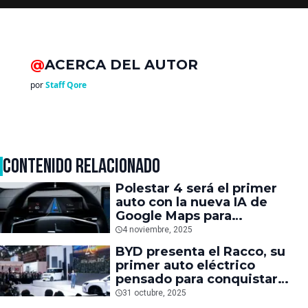
@
ACERCA DEL AUTOR
por
Staff Qore
CONTENIDO RELACIONADO
Polestar 4 será el primer
auto con la nueva IA de
Google Maps para
mantenerte en el carril
4 noviembre, 2025
correcto
BYD presenta el Racco, su
primer auto eléctrico
pensado para conquistar
mercados fuera de China
31 octubre, 2025