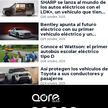
SHARP se lanza al mundo de
los autos eléctricos con el
LDK+, un vehículo que tiene
sala y comedor en su interior
30 octubre, 2025
Bentley apunta al futuro
eléctrico con su primer
vehículo eléctrico y un
lanzamiento misterioso
29 octubre, 2025
Conoce el Wattson: el primer
autobús escolar eléctrico
tipo D
28 octubre, 2025
Así protegen los vehículos de
Toyota a sus conductores y
pasajeros
24 octubre, 2025