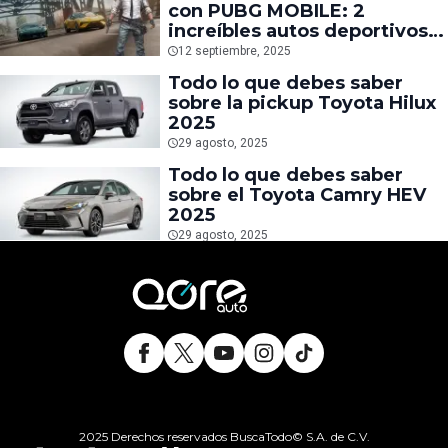
con PUBG MOBILE: 2
increíbles autos deportivos
llegan al Battle Royale
12 septiembre, 2025
Todo lo que debes saber
sobre la pickup Toyota Hilux
2025
29 agosto, 2025
Todo lo que debes saber
sobre el Toyota Camry HEV
2025
29 agosto, 2025
2025 Derechos reservados BuscaTodo© S.A. de C.V.