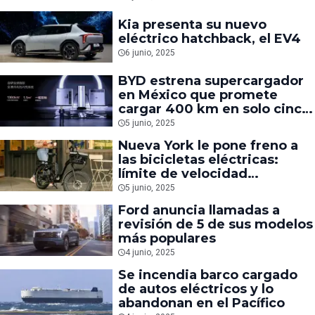
Kia presenta su nuevo
eléctrico hatchback, el EV4
6 junio, 2025
BYD estrena supercargador
en México que promete
cargar 400 km en solo cinco
minutos
5 junio, 2025
Nueva York le pone freno a
las bicicletas eléctricas:
límite de velocidad
confirmado
5 junio, 2025
Ford anuncia llamadas a
revisión de 5 de sus modelos
más populares
4 junio, 2025
Se incendia barco cargado
de autos eléctricos y lo
abandonan en el Pacífico