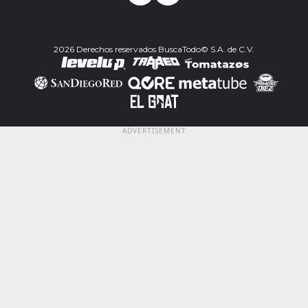
2026 Derechos reservados BuscaTodo© S.A. de C.V.