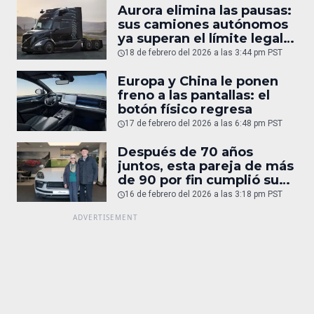
Aurora elimina las pausas:
sus camiones autónomos
ya superan el límite legal
humano
18 de febrero del 2026 a las 3:44 pm PST
Europa y China le ponen
freno a las pantallas: el
botón físico regresa
17 de febrero del 2026 a las 6:48 pm PST
Después de 70 años
juntos, esta pareja de más
de 90 por fin cumplió su
sueño: un Porsche
16 de febrero del 2026 a las 3:18 pm PST