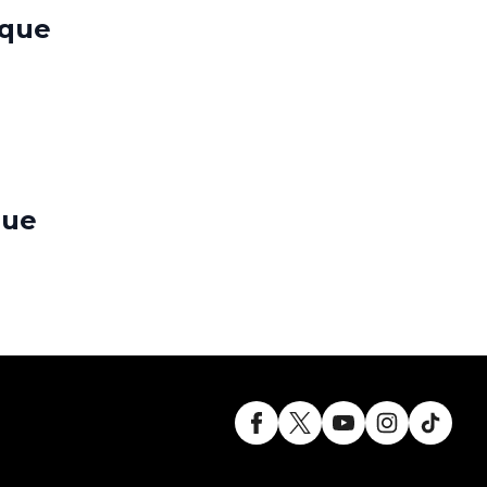
 que
que