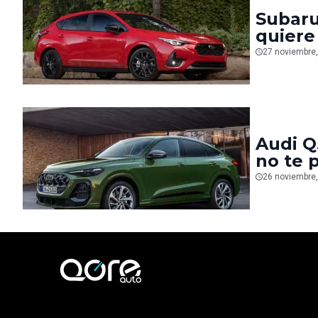
Subaru
quiere
27 noviembre
Audi Q
no te 
26 noviembre