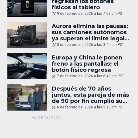
regresan los botones
físicos al tablero
19 de febrero del 2026 a las 4:03 pm PST
Aurora elimina las pausas:
sus camiones autónomos
ya superan el límite legal
humano
18 de febrero del 2026 a las 3:44 pm PST
Europa y China le ponen
freno a las pantallas: el
botón físico regresa
17 de febrero del 2026 a las 6:48 pm PST
Después de 70 años
juntos, esta pareja de más
de 90 por fin cumplió su
sueño: un Porsche
16 de febrero del 2026 a las 3:18 pm PST