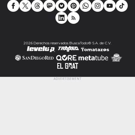
2026 Derechos reservados BuscaTodo© S.A. de C.V.