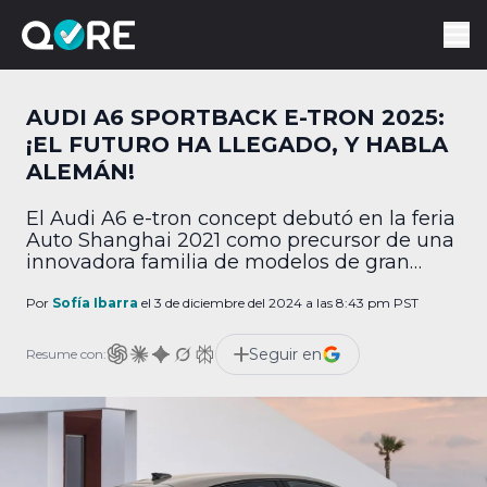
AUDI A6 SPORTBACK E-TRON 2025:
¡EL FUTURO HA LLEGADO, Y HABLA
ALEMÁN!
El Audi A6 e-tron concept debutó en la feria
Auto Shanghai 2021 como precursor de una
innovadora familia de modelos de gran
volumen totalmente eléctricos, Audi lanza
ahora el A6 e-tron en las versiones
Por
Sofía Ibarra
el 3 de diciembre del 2024 a las 8:43 pm PST
Sportback y Avant; como segundo modelo
sobre la plataforma PPE, el vehículo de
Seguir en
Resume con:
tamaño medio superior retoma los puntos
fuertes ya […]