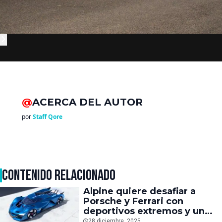
@
ACERCA DEL AUTOR
por
Staff Qore
CONTENIDO RELACIONADO
Alpine quiere desafiar a
Porsche y Ferrari con
deportivos extremos y un
futuro superauto
28 diciembre, 2025