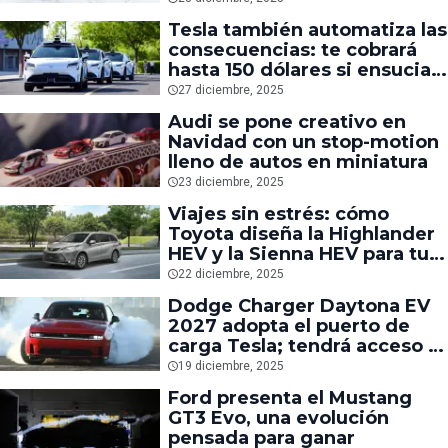
Tesla también automatiza las
consecuencias: te cobrará
hasta 150 dólares si ensucias
un Robotaxi
27 diciembre, 2025
Audi se pone creativo en
Navidad con un stop-motion
lleno de autos en miniatura
23 diciembre, 2025
Viajes sin estrés: cómo
Toyota diseña la Highlander
HEV y la Sienna HEV para tu
comodidad
22 diciembre, 2025
Dodge Charger Daytona EV
2027 adopta el puerto de
carga Tesla; tendrá acceso a
25,000 Superchargers en
19 diciembre, 2025
Norteamérica
Ford presenta el Mustang
GT3 Evo, una evolución
pensada para ganar