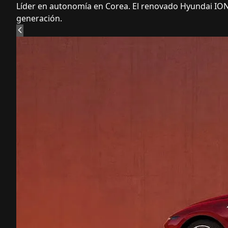
Líder en autonomía en Corea. El renovado Hyundai IONI
generación.