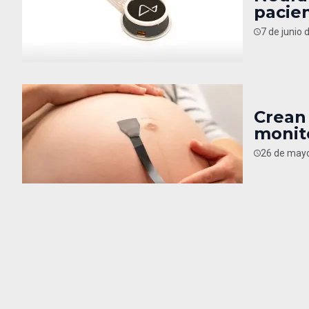
pacien
7 de junio 
Crean 
monit
26 de mayo