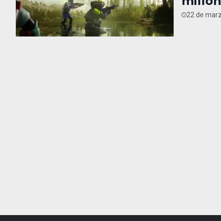
millon
22 de marz