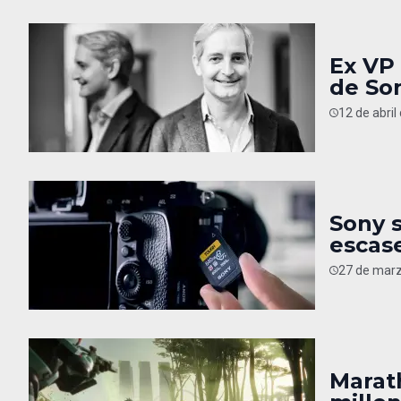
Ex VP 
de So
12 de abril
Sony 
escas
27 de marz
Marath