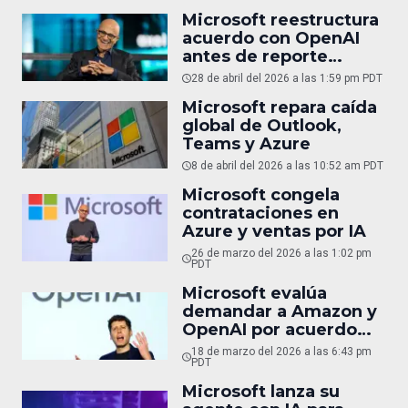
Microsoft reestructura
acuerdo con OpenAI
antes de reporte
financiero clave
28 de abril del 2026 a las 1:59 pm PDT
Microsoft repara caída
global de Outlook,
Teams y Azure
8 de abril del 2026 a las 10:52 am PDT
Microsoft congela
contrataciones en
Azure y ventas por IA
26 de marzo del 2026 a las 1:02 pm
PDT
Microsoft evalúa
demandar a Amazon y
OpenAI por acuerdo
cloud
18 de marzo del 2026 a las 6:43 pm
PDT
Microsoft lanza su