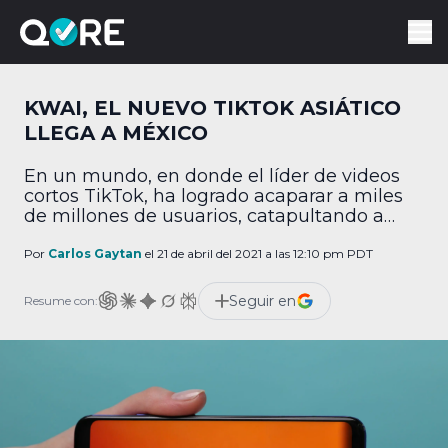
KWAI, EL NUEVO TIKTOK ASIÁTICO
LLEGA A MÉXICO
En un mundo, en donde el líder de videos
cortos TikTok, ha logrado acaparar a miles
de millones de usuarios, catapultando a
muchos más al estrellado como “tiktokers”
e incluso a “líderes” de opinión sobre
Por
Carlos Gaytan
el 21 de abril del 2021 a las 12:10 pm PDT
diversos temas, ahora llega “Kwai” (No se
pronuncia kaguai, es kuwai) lista para
Seguir en
Resume con:
ofrecer una serie de recompensas y
oportunidades […]