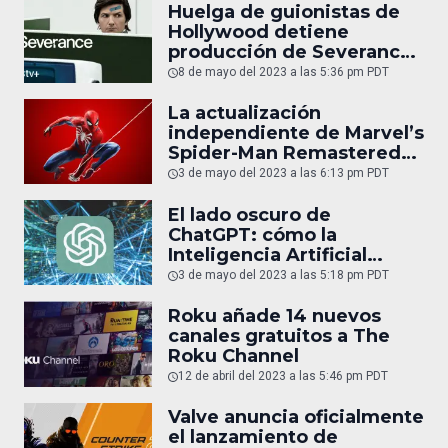
Huelga de guionistas de
Hollywood detiene
producción de Severance,
de Apple TV Plus
8 de mayo del 2023 a las 5:36 pm PDT
La actualización
independiente de Marvel’s
Spider-Man Remastered
para PS5 tendrá un costo
3 de mayo del 2023 a las 6:13 pm PDT
adicional
El lado oscuro de
ChatGPT: cómo la
Inteligencia Artificial
puede ser usada para fines
3 de mayo del 2023 a las 5:18 pm PDT
maliciosos
Roku añade 14 nuevos
canales gratuitos a The
Roku Channel
12 de abril del 2023 a las 5:46 pm PDT
Valve anuncia oficialmente
el lanzamiento de