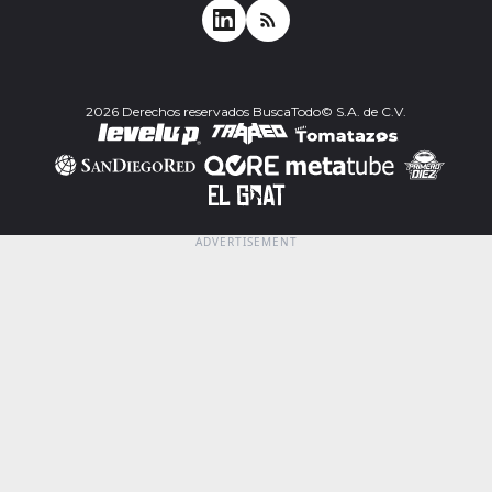
2026 Derechos reservados BuscaTodo© S.A. de C.V.