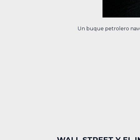
Un buque petrolero nave
WALL STREET Y EL 