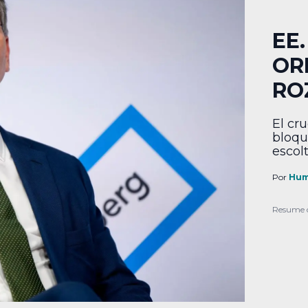
EE
OR
RO
El cru
bloqu
escol
volati
Por
Hum
Resume 