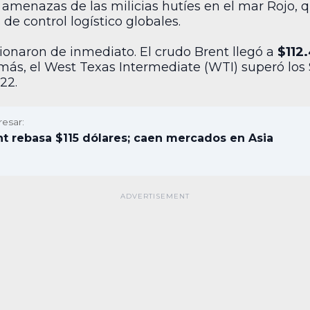
s amenazas de las milicias hutíes en el mar Rojo, 
e control logístico globales.
ionaron de inmediato. El crudo Brent llegó a
$112
emás, el West Texas Intermediate (WTI) superó lo
22.
resar:
t rebasa $115 dólares; caen mercados en Asia