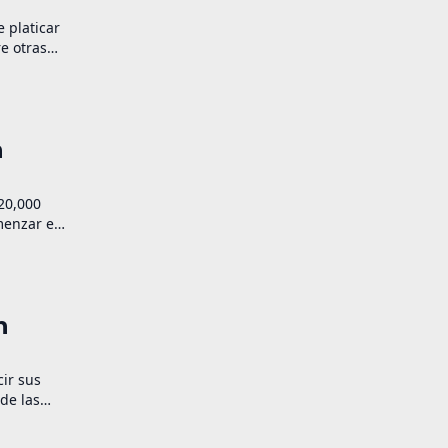
 platicar
e otras
jas
n
$20,000
menzar el
al, nuevos
s
n
ir sus
de las
nes. ¿De
vertirse