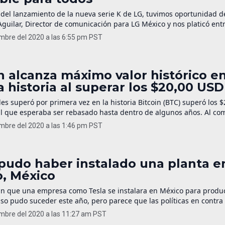
 del lanzamiento de la nueva serie K de LG, tuvimos oportunidad de
Aguilar, Director de comunicación para LG México y nos platicó entr
s planes de la marca, la visión aplicada a sus productos y las venta
embre del 2020 a las 6:55 pm PST
s en los mismos. Esto te puede interesar: Los gamers […]
n alcanza máximo valor histórico e
a historia al superar los $20,00 USD
les superó por primera vez en la historia Bitcoin (BTC) superó los 
 que esperaba ser rebasado hasta dentro de algunos años. Al co
el 4.5% y se colocó en los $20,440 USD. Mayor inversión institucion
embre del 2020 a las 1:46 pm PST
e supervisión, los estados que planean lanzar sus propias moneda
…]
 pudo haber instalado una planta e
o, México
n que una empresa como Tesla se instalara en México para produc
Eso pudo suceder este año, pero parece que las políticas en contra 
mpias que promueve el gobierno de México, echaron atrás esos pla
embre del 2020 a las 11:27 am PST
para el mundo? Inicialmente se pensó que Guanajuato podría con