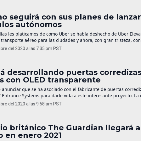
]
o seguirá con sus planes de lanzar
ulos autónomos
ías les platicamos de como Uber se había deshecho de Uber Eleva
 transporte aéreo para las ciudades y ahora, con gran tristeza, c
 deshace de toda su operación de vehículos autónomos. Toda la di
mbre del 2020 a las 7:35 pm PST
urora Innovations, una startup basada en San Francisco fundada p
á desarrollando puertas corrediza
s con OLED transparente
 anunciar que se ha asociado con el fabricante de puertas corredi
Entrance Systems para darle vida a este interesante proyecto. La 
as hechas con OLED transparente para comenzar a colocarlas en di
mbre del 2020 a las 9:58 am PST
, como muchos ya lo podrán imaginar, usar el espacio disponible 
…]
rio británico The Guardian llegará a
o en enero 2021