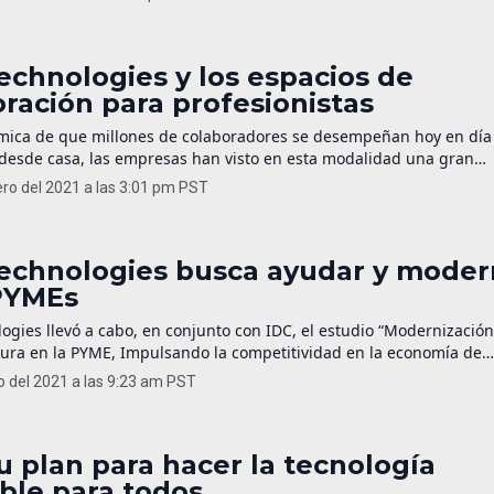
 problema de salud. Así es como encontramos a uSizy, una empres
mercio electrónico enfocado a […]
echnologies y los espacios de
ración para profesionistas
mica de que millones de colaboradores se desempeñan hoy en día
desde casa, las empresas han visto en esta modalidad una gran
. Si bien la mayoría regresarán gradualmente a las oficinas, lo ha
ero del 2021 a las 3:01 pm PST
ido, en el que algunos trabajadores estén presentes en las áreas 
Technologies busca ayudar y moder
 PYMEs
logies llevó a cabo, en conjunto con IDC, el estudio “Modernizació
tura en la PYME, Impulsando la competitividad en la economía de
n”, para comprender la forma en que las Pymes adoptan tecnologí
o del 2021 a las 9:23 am PST
tura, sus prioridades, desafíos y áreas de oportunidad para sentar 
vidad en la economía digital. […]
u plan para hacer la tecnología
ble para todos