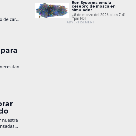
Eon Systems emula
cerebro de mosca en
simulador
s
8 de marzo del 2026 a las 7:41
co de cara
pm PDT
r versión
 […]
 para
 necesitan
e sentido,
 llega
orar
ado
r nuestra
ensadas
os seguros