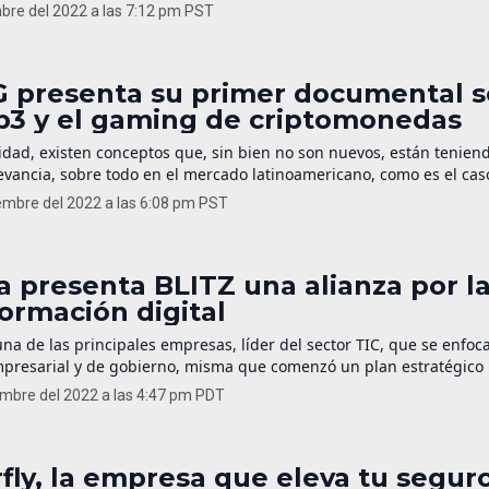
n trayendo a México, además de celebrar la apertura de sus oficin
mbre del 2022 a las 7:12 pm PST
 largo del Fórum, se impartieron un total de […]
G presenta su primer documental 
b3 y el gaming de criptomonedas
lidad, existen conceptos que, sin bien no son nuevos, están tenien
evancia, sobre todo en el mercado latinoamericano, como es el ca
n, mismos que se asocian cada vez más a lo empresarial, pero ahor
embre del 2022 a las 6:08 pm PST
ndo. Hablando sobre estos términos, la Web3 o Web 3.0, […]
a presenta BLITZ una alianza por l
ormación digital
una de las principales empresas, líder del sector TIC, que se enfoca
resarial y de gobierno, misma que comenzó un plan estratégico
nizar o transformar digitalmente a las empresas. Los principales
embre del 2022 a las 4:47 pm PDT
es son Alestra, Amazon Web Services (AWS), IBM, Nutanix y Veritas
 alianza para poder […]
fly, la empresa que eleva tu segur