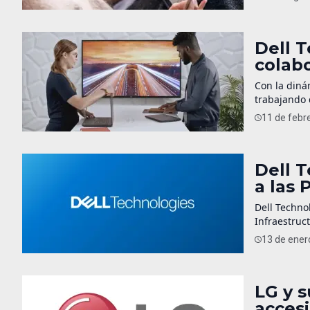
y sin algún
ayuda al co
Dell T
colabo
Con la diná
trabajando 
oportunidad
11 de febr
modelo hibr
y otros […]
Dell 
a las
Dell Techno
Infraestruc
recuperació
13 de ener
infraestruc
la competiti
LG y s
accesi