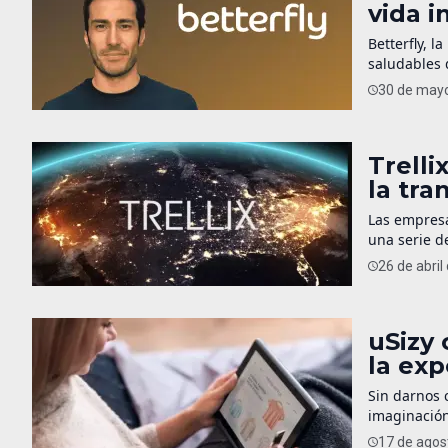
vida i
Betterfly, 
saludables 
a empoderar
30 de mayo
de sí mismo
Trelli
la tra
Las empresa
una serie d
principalme
26 de abril
Trellix, un
oficialment
uSizy 
la exp
Sin darnos 
imaginació
en modifica
17 de agos