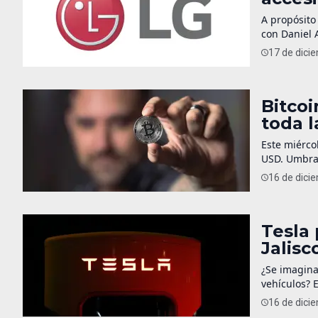
A propósito
con Daniel 
cosas, de lo
17 de dici
competitiva
Bitcoi
toda l
Este miérco
USD. Umbral
día superó 
16 de dici
controles d
digitales, [
Tesla
Jalisc
¿Se imagina
vehículos? 
energías li
16 de dici
Guanajuato 