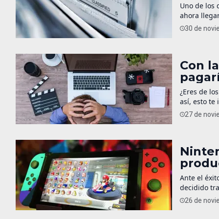
Uno de los 
ahora llega
como editor
30 de novi
aspecto int
Con la
pagarí
Office
¿Eres de lo
así, esto te
Cámara de D
27 de novi
estos temas
Ninte
produ
Ante el éxi
decidido t
para asegur
26 de novi
China es un
Estados […]