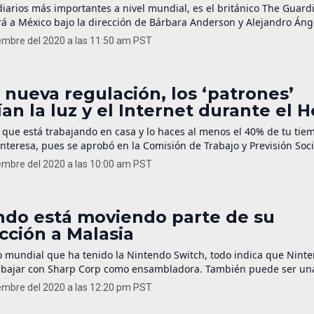
diarios más importantes a nivel mundial, es el británico The Guard
rá a México bajo la dirección de Bárbara Anderson y Alejandro Áng
 general, y quien fungía como director editorial de Forbes México.
embre del 2020 a las 11:50 am PST
eresante, es que The Guardian llegará bajo un modelo de licencia y
 nueva regulación, los ‘patrones’
an la luz y el Internet durante el
s que está trabajando en casa y lo haces al menos el 40% de tu tiem
 interesa, pues se aprobó en la Comisión de Trabajo y Previsión Soci
iputados, reformas a la Ley Federal del Trabajo que tienen que ve
embre del 2020 a las 10:00 am PST
: La […]
ndo está moviendo parte de su
cción a Malasia
to mundial que ha tenido la Nintendo Switch, todo indica que Nint
rabajar con Sharp Corp como ensambladora. También puede ser u
ar la disponibilidad del producto, aunque recurrir al ensamblaje 
embre del 2020 a las 12:20 pm PST
a medida que parece apuntar a la protección de la guerra comerci