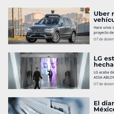
en tierra […
Uber n
vehíc
Hace unos d
proyecto de
que Uber se
7 de dicie
vendida a A
LG est
hecha
LG acaba de
ASSA ABLOY 
crear puert
7 de dicie
comercios y
proyectar [
El dia
Méxic