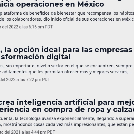
nicia operaciones en México
la plataforma de beneficios de bienestar que recompensa los hábito
de los colaboradores, dio inicio oficial de sus operaciones en Méxi
 a las organizaciones y a las personas para convertirse en la mejo
 del 2022 a las 6:16 pm PDT
s y tener un impacto en sus familias, comunidades y en el planeta.
x, la opción ideal para las empresas
nsformación digital
s, sin importar el nivel o sector en el que se encuentren, siempre
e aditamentos que les permitan ofrecer más y mejores servicios,
nte para la automatización de procesos, que reduce costos. En est
 del 2022 a las 7:22 pm PDT
o de los principales proveedores de detección y respuesta ampliada,
e, misma que fue […]
crea inteligencia artificial para mej
eriencia en compra de ropa y calz
cuenta, la tecnología avanza exponencialmente, llegando a supera
n, mostrándonos cosas cada vez más impresionantes, que están p
r estilos de vida, e incluso, a fomentar una mejora manteniéndon
to del 2021 a las 4:44 pm PDT