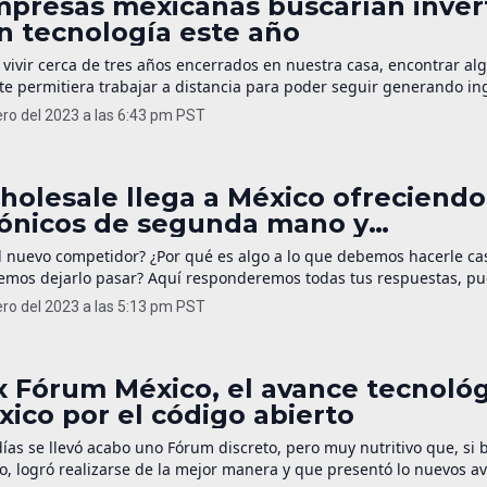
mpresas mexicanas buscarían invert
n tecnología este año
vivir cerca de tres años encerrados en nuestra casa, encontrar al
te permitiera trabajar a distancia para poder seguir generando in
na serie de eventos desafortunados para las empresas. Uno de ellos,
ero del 2023 a las 6:43 pm PST
equipo de trabajo, como una laptop, así como dar un pago parcial 
holesale llega a México ofreciendo
rónicos de segunda mano y
dicionados (entrevista)
l nuevo competidor? ¿Por qué es algo a lo que debemos hacerle ca
mos dejarlo pasar? Aquí responderemos todas tus respuestas, pu
ner una entrevista EXCLUSIVA con Eze, para resolver cualquier du
ero del 2023 a las 5:13 pm PST
. INICIANDO POR EL PRINCIPIO Eze es uno de los principales mark
can […]
x Fórum México, el avance tecnoló
ico por el código abierto
ías se llevó acabo uno Fórum discreto, pero muy nutritivo que, si 
o, logró realizarse de la mejor manera y que presentó lo nuevos a