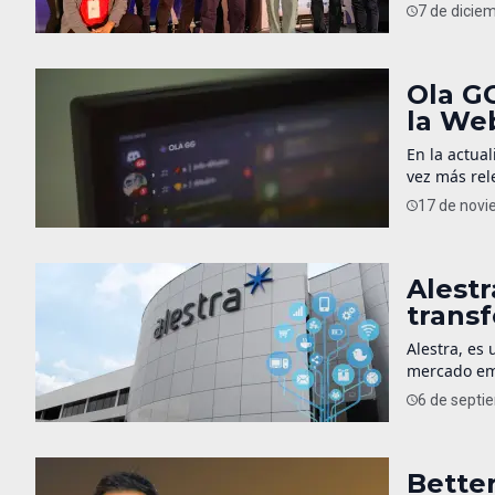
que estaría
7 de dicie
México. A lo
Ola G
la We
En la actua
vez más rel
y Blockchai
17 de novi
está cambia
Alestr
transf
Alestra, es 
mercado emp
poder moder
6 de septi
participant
formaron la
Better