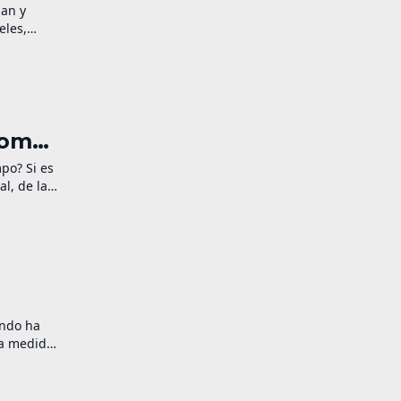
ian y
eles,
 Un
 el […]
 Home
po? Si es
al, de la
r con
endo ha
na medida
fuera de
al entre