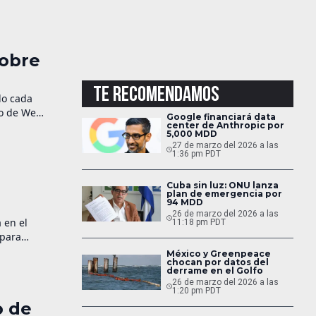
as en
sobre
TE RECOMENDAMOS
do cada
so de Web3
Google financiará data
a, esto
center de Anthropic por
5,000 MDD
27 de marzo del 2026 a las
1:36 pm PDT
a
Cuba sin luz: ONU lanza
plan de emergencia por
94 MDD
26 de marzo del 2026 a las
 en el
11:18 pm PDT
 para
México y Greenpeace
chocan por datos del
, quienes
derrame en el Golfo
26 de marzo del 2026 a las
1:20 pm PDT
o de