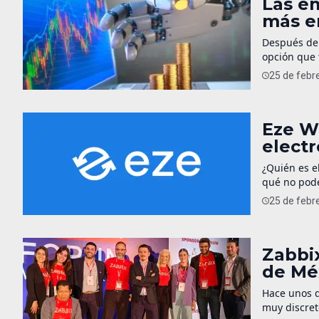
Las e
más e
Después de 
opción que 
significó u
25 de febr
brindar un 
Eze W
elect
reacon
¿Quién es e
qué no pode
logramos te
25 de febr
estos temas
que se enfo
Zabbi
de Méx
Hace unos d
muy discret