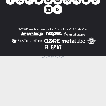
2026 Derechos reservados BuscaTodo© S.A. de C.V.