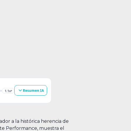
Resumen IA
1.1x
▾
r a la histórica herencia de
ete Performance, muestra el