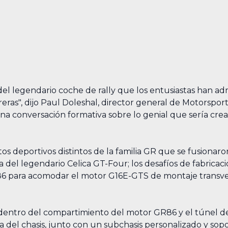
del legendario coche de rally que los entusiastas han adm
eras", dijo Paul Doleshal, director general de Motorspo
 una conversación formativa sobre lo genial que sería cr
s deportivos distintos de la familia GR que se fusionar
del legendario Celica GT-Four; los desafíos de fabricac
R86 para acomodar el motor G16E-GTS de montaje transver
 dentro del compartimiento del motor GR86 y el túnel de 
a del chasis, junto con un subchasis personalizado y sop