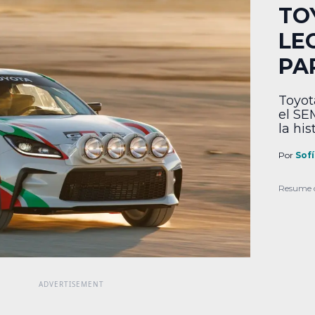
TO
LE
PA
Toyot
el SE
la his
vehíc
GR86 
Por
Sofí
el co
nostal
Resume 
[…]