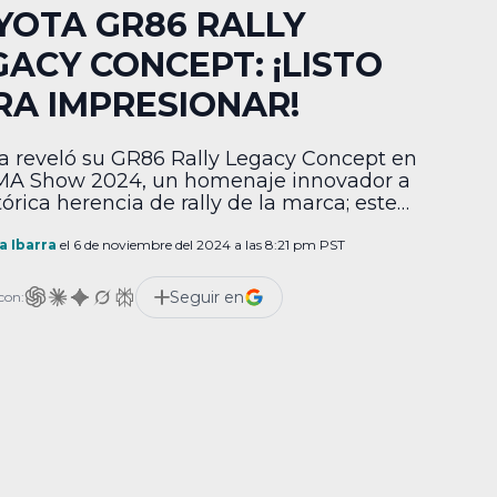
YOTA GR86 RALLY
GACY CONCEPT: ¡LISTO
RA IMPRESIONAR!
a reveló su GR86 Rally Legacy Concept en
MA Show 2024, un homenaje innovador a
tórica herencia de rally de la marca; este
ulo conceptual dinámico, basado en el
2024 con paquete Performance, muestra
a Ibarra
el 6 de noviembre del 2024 a las 8:21 pm PST
mpromiso de Toyota con el rendimiento, la
gia y el futuro de las carreras de rally. Las
Seguir en
con: